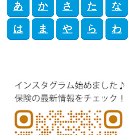
あ
か
さ
た
な
は
ま
や
ら
わ