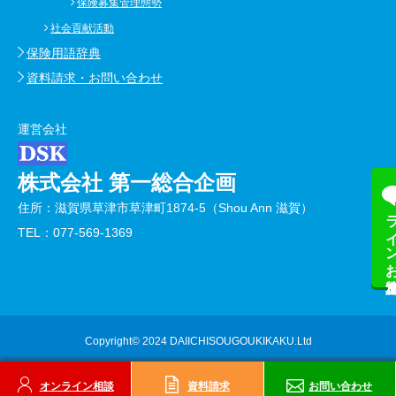
保険募集管理態勢
社会貢献活動
保険用語辞典
資料請求・お問い合わせ
運営会社
株式会社 第一総合企画
住所：滋賀県草津市草津町1874-5（Shou Ann 滋賀）
ラインお友
TEL：077-569-1369
Copyright© 2024 DAIICHISOUGOUKIKAKU.Ltd
オンライン相談
資料請求
お問い合わせ