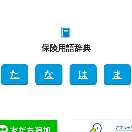
保険用語辞典
た
な
は
ま