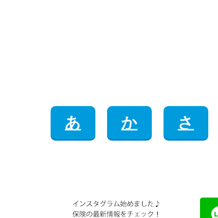
あ
か
さ