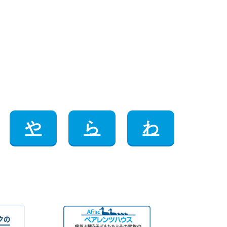
や
ら
わ