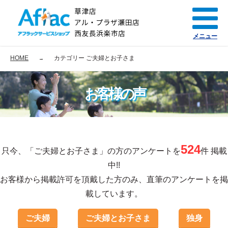
メニュー
HOME
カテゴリー ご夫婦とお子さま
お客様の声
524
只今、「ご夫婦とお子さま」の方のアンケートを
件 掲載
中!!
お客様から掲載許可を頂戴した方のみ、直筆のアンケートを掲
載しています。
ご夫婦
ご夫婦とお子さま
独身