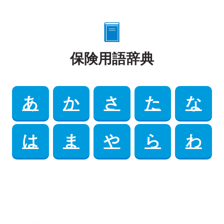
保険用語辞典
あ
か
さ
た
な
は
ま
や
ら
わ