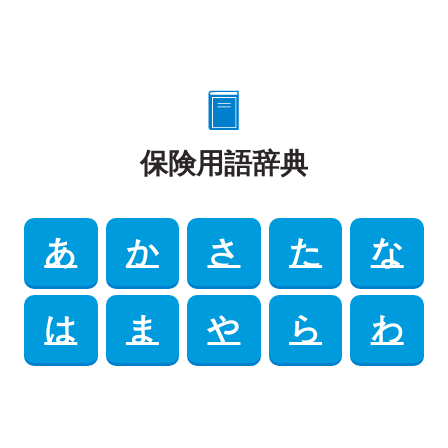
保険用語辞典
あ
か
さ
た
な
は
ま
や
ら
わ