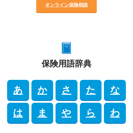
オンライン保険相談
保険用語辞典
あ
か
さ
た
な
は
ま
や
ら
わ