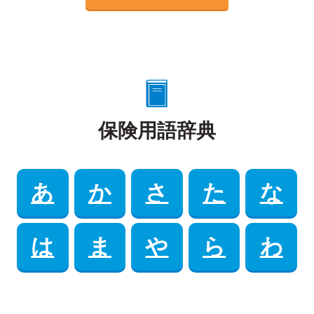
保険用語辞典
あ
か
さ
た
な
は
ま
や
ら
わ