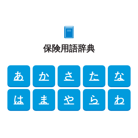
保険用語辞典
あ
か
さ
た
な
は
ま
や
ら
わ