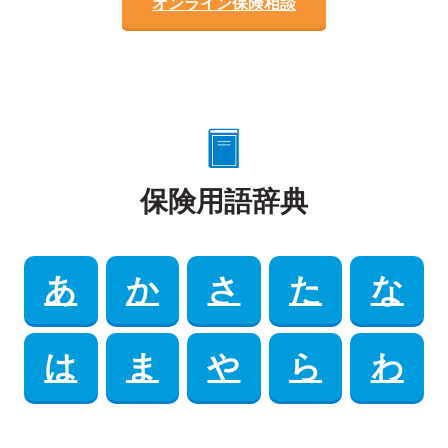
オンライン保険相談
保険用語辞典
あ
か
さ
た
な
は
ま
や
ら
わ