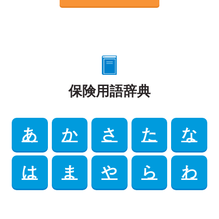
保険用語辞典
あ
か
さ
た
な
は
ま
や
ら
わ