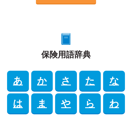
保険用語辞典
あ
か
さ
た
な
は
ま
や
ら
わ