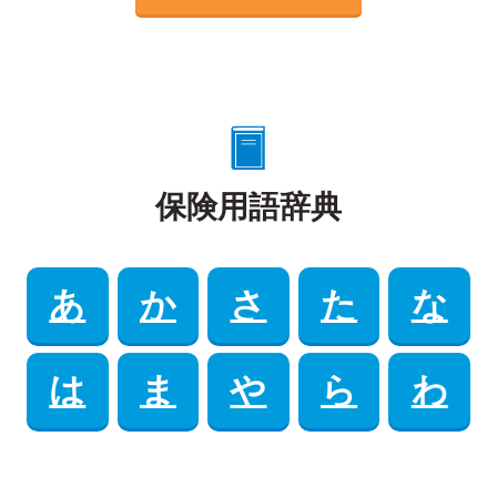
保険用語辞典
あ
か
さ
た
な
は
ま
や
ら
わ