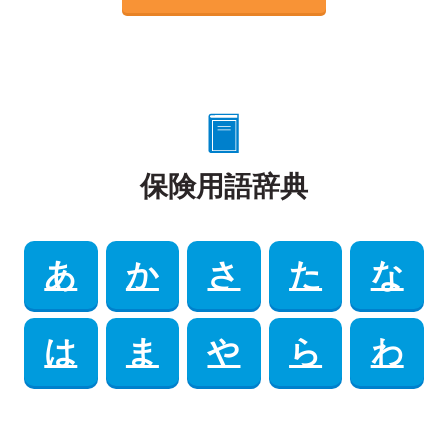
保険用語辞典
あ
か
さ
た
な
は
ま
や
ら
わ