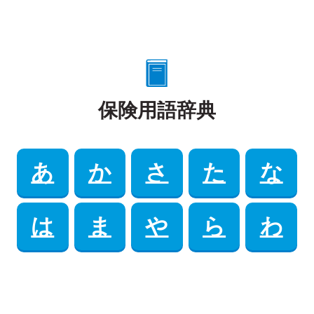
保険用語辞典
あ
か
さ
た
な
は
ま
や
ら
わ