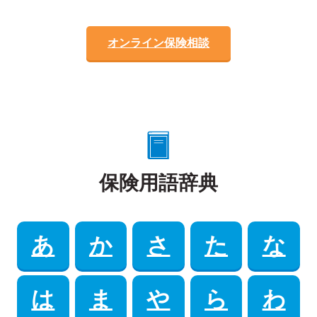
オンライン保険相談
保険用語辞典
あ
か
さ
た
な
は
ま
や
ら
わ