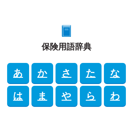
保険用語辞典
あ
か
さ
た
な
は
ま
や
ら
わ