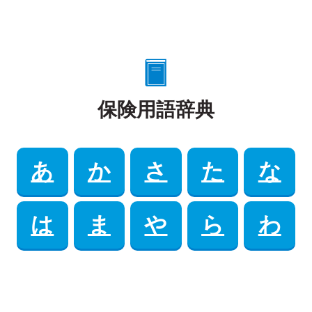
保険用語辞典
あ
か
さ
た
な
は
ま
や
ら
わ