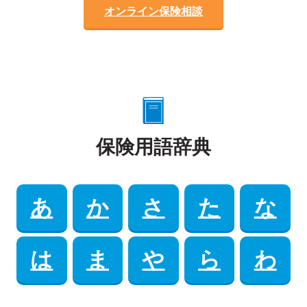
オンライン保険相談
保険用語辞典
あ
か
さ
た
な
は
ま
や
ら
わ