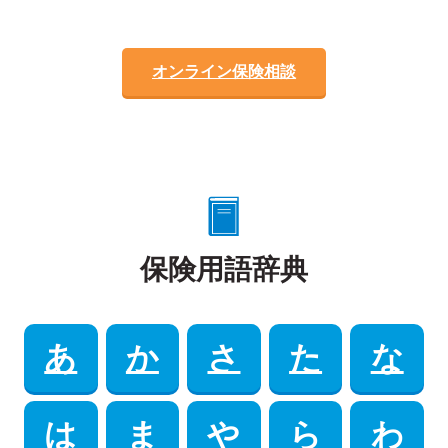
オンライン保険相談
保険用語辞典
あ
か
さ
た
な
は
ま
や
ら
わ