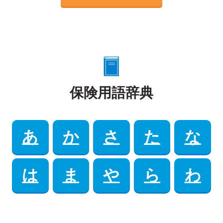
保険用語辞典
あ
か
さ
た
な
は
ま
や
ら
わ