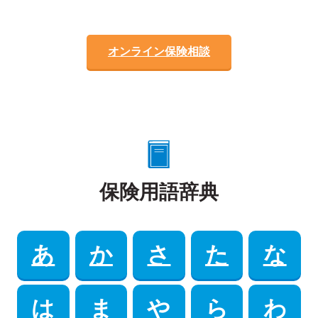
オンライン保険相談
保険用語辞典
あ
か
さ
た
な
は
ま
や
ら
わ