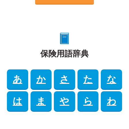
保険用語辞典
あ
か
さ
た
な
は
ま
や
ら
わ