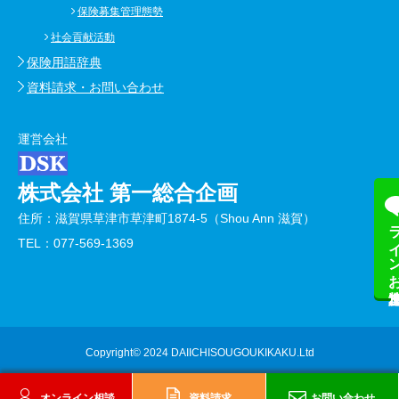
保険募集管理態勢
社会貢献活動
保険用語辞典
資料請求・お問い合わせ
運営会社
株式会社 第一総合企画
住所：滋賀県草津市草津町1874-5（Shou Ann 滋賀）
ラインお友
TEL：077-569-1369
Copyright© 2024 DAIICHISOUGOUKIKAKU.Ltd
オンライン相談
資料請求
お問い合わせ