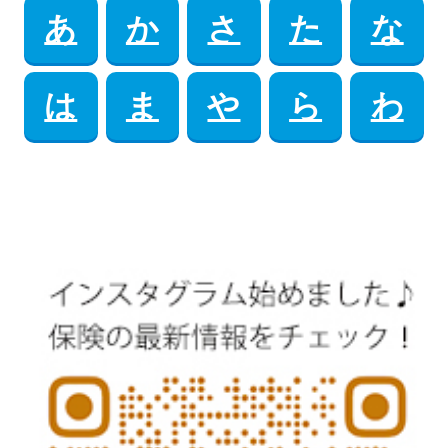
あ
か
さ
た
な
は
ま
や
ら
わ