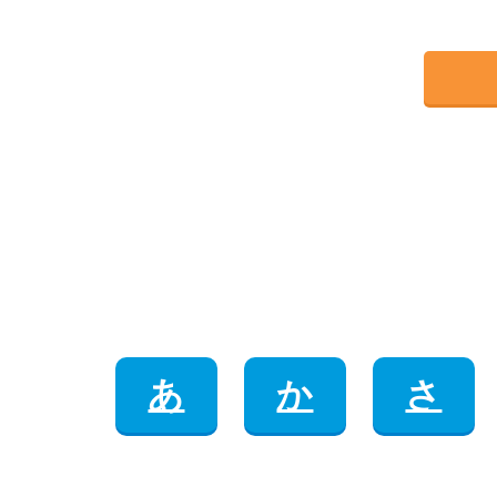
あ
か
さ