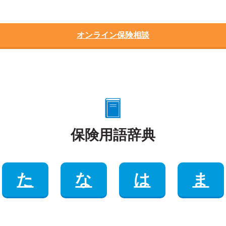
オンライン保険相談
保険用語辞典
た
な
は
ま