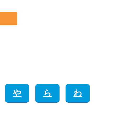
や
ら
わ