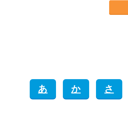
あ
か
さ