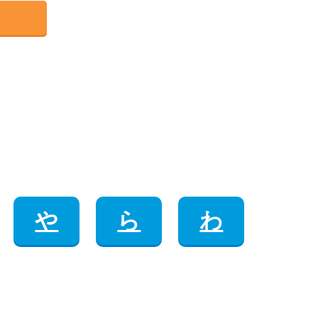
や
ら
わ