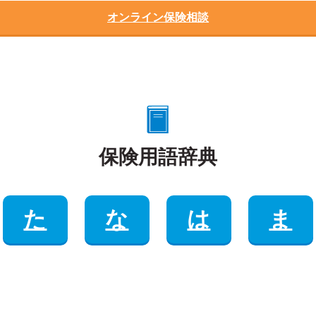
オンライン保険相談
保険用語辞典
た
な
は
ま