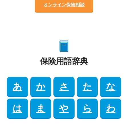
オンライン保険相談
保険用語辞典
あ
か
さ
た
な
は
ま
や
ら
わ