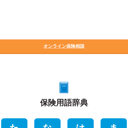
オンライン保険相談
保険用語辞典
た
な
は
ま