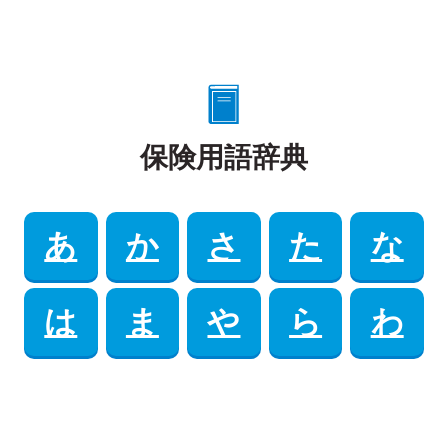
保険用語辞典
あ
か
さ
た
な
は
ま
や
ら
わ