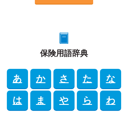
保険用語辞典
あ
か
さ
た
な
は
ま
や
ら
わ