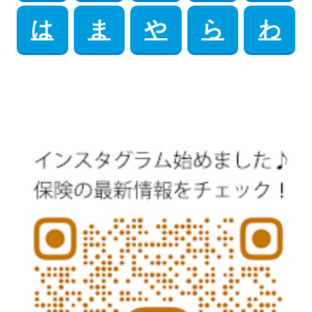
は
ま
や
ら
わ