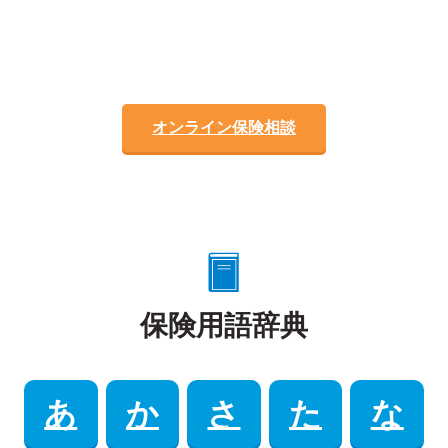
オンライン保険相談
保険用語辞典
あ
か
さ
た
な