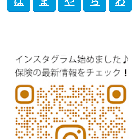
は
ま
や
ら
わ