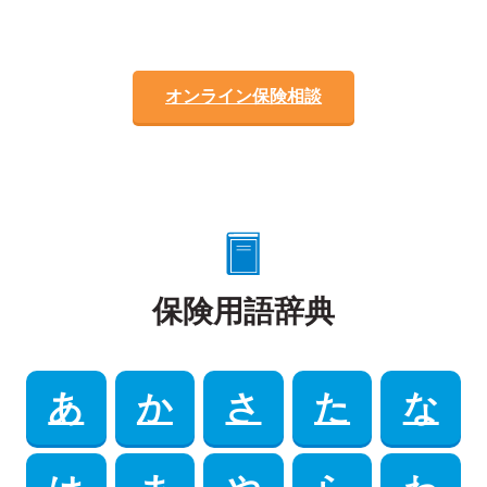
オンライン保険相談
保険用語辞典
あ
か
さ
た
な