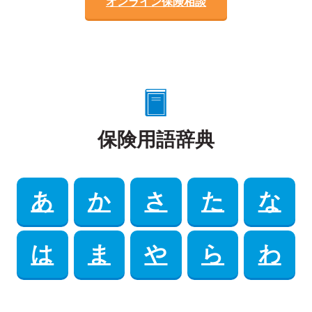
オンライン保険相談
保険用語辞典
あ
か
さ
た
な
は
ま
や
ら
わ