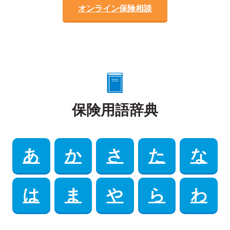
オンライン保険相談
保険用語辞典
あ
か
さ
た
な
は
ま
や
ら
わ