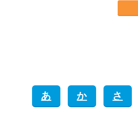
あ
か
さ