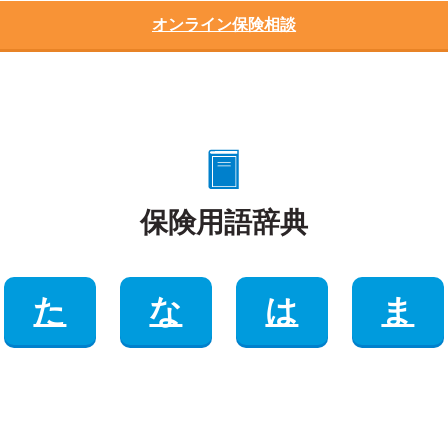
オンライン保険相談
保険用語辞典
た
な
は
ま