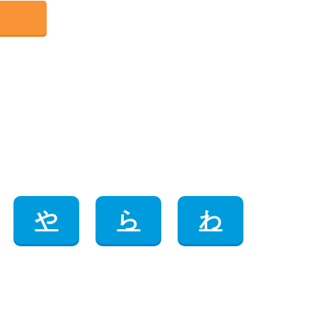
や
ら
わ