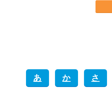
あ
か
さ