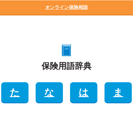
オンライン保険相談
保険用語辞典
た
な
は
ま