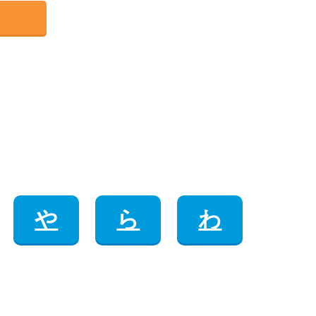
や
ら
わ