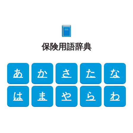
保険用語辞典
あ
か
さ
た
な
は
ま
や
ら
わ