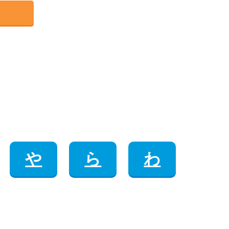
や
ら
わ