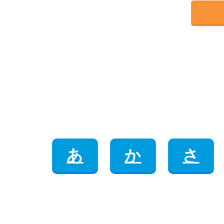
あ
か
さ