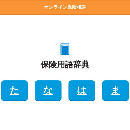
オンライン保険相談
保険用語辞典
た
な
は
ま