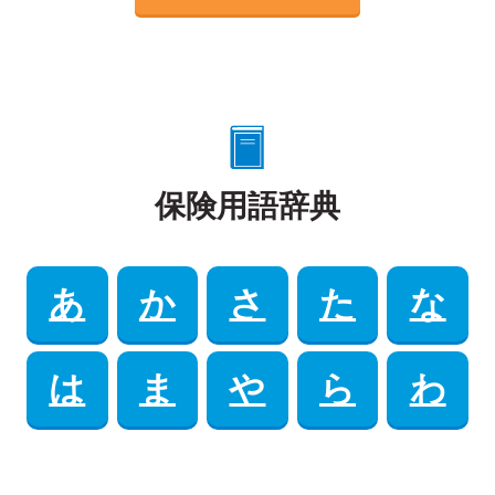
保険用語辞典
あ
か
さ
た
な
は
ま
や
ら
わ