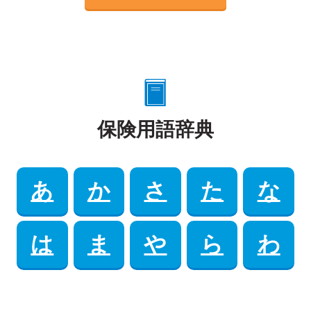
保険用語辞典
あ
か
さ
た
な
は
ま
や
ら
わ