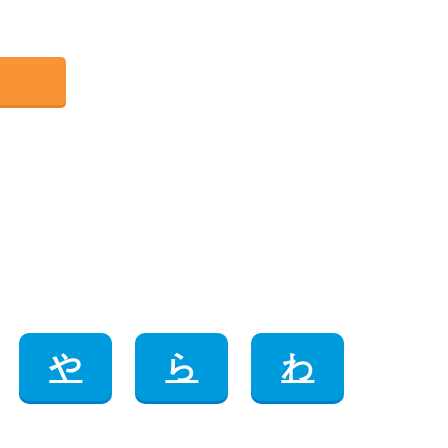
や
ら
わ