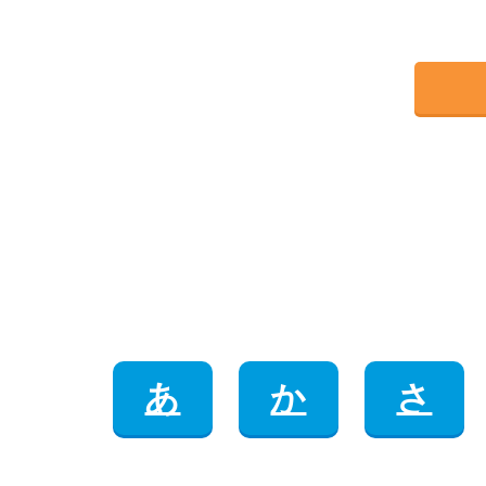
あ
か
さ