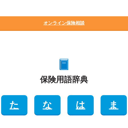
オンライン保険相談
保険用語辞典
た
な
は
ま