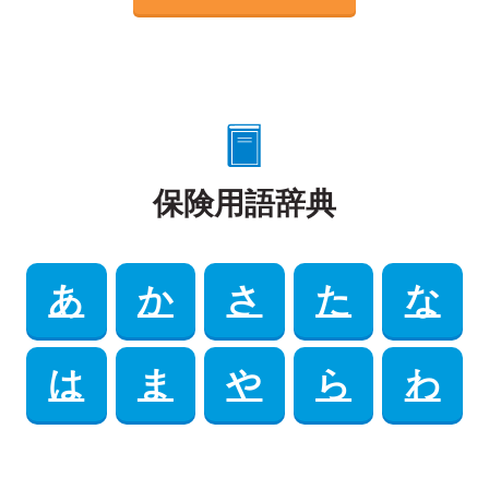
保険用語辞典
あ
か
さ
た
な
は
ま
や
ら
わ