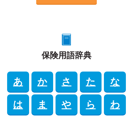
保険用語辞典
あ
か
さ
た
な
は
ま
や
ら
わ