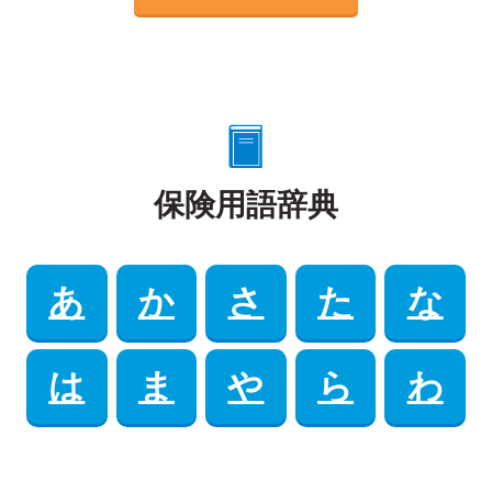
保険用語辞典
あ
か
さ
た
な
は
ま
や
ら
わ