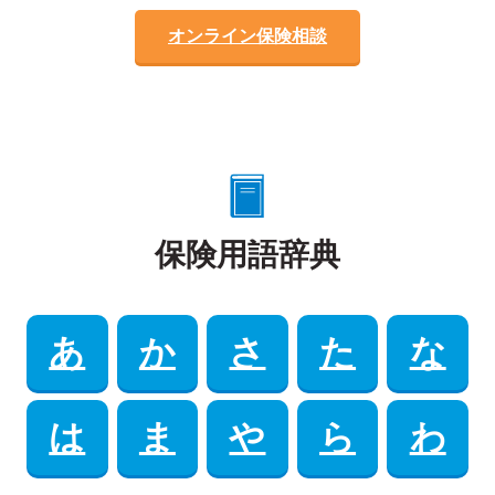
オンライン保険相談
保険用語辞典
あ
か
さ
た
な
は
ま
や
ら
わ