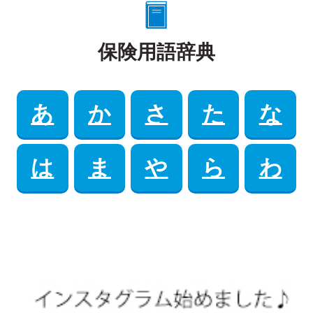
保険用語辞典
あ
か
さ
た
な
は
ま
や
ら
わ