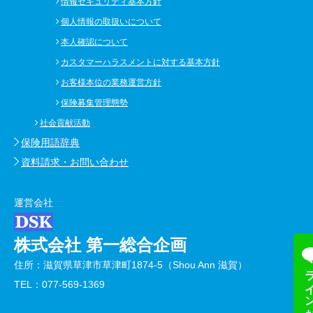
情報セキュリティ基本方針
個人情報の取扱いについて
本人確認について
カスタマーハラスメントに対する基本方針
お客様本位の業務運営方針
保険募集管理態勢
社会貢献活動
保険用語辞典
資料請求・お問い合わせ
運営会社
株式会社 第一総合企画
住所：滋賀県草津市草津町1874-5（Shou Ann 滋賀）
ラインお友
TEL：077-569-1369