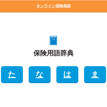
オンライン保険相談
保険用語辞典
た
な
は
ま