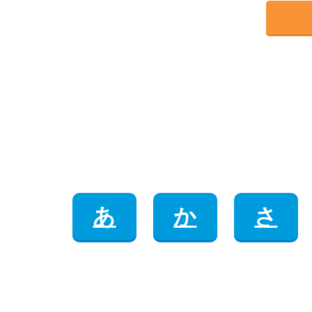
あ
か
さ