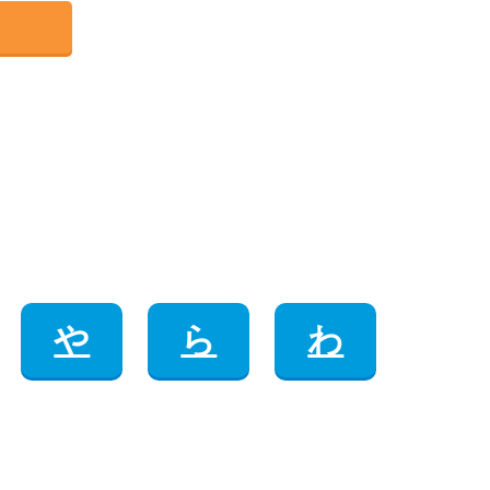
や
ら
わ