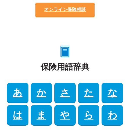
オンライン保険相談
保険用語辞典
あ
か
さ
た
な
は
ま
や
ら
わ