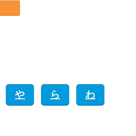
や
ら
わ