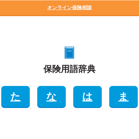
オンライン保険相談
保険用語辞典
た
な
は
ま