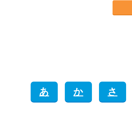
あ
か
さ